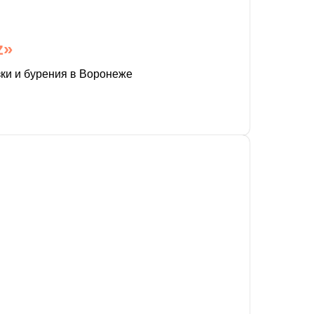
z»
зки и бурения в Воронеже