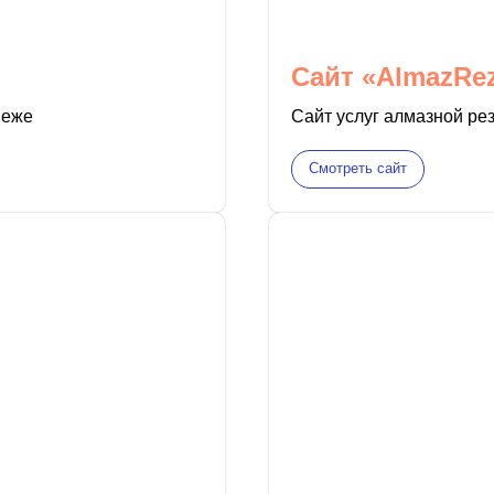
Сайт
«AlmazRe
неже
Сайт услуг алмазной ре
Смотреть сайт