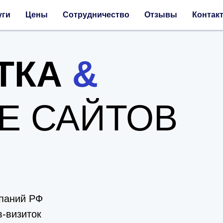
уги
Цены
Сотрудничество
Отзывы
Контак
ТКА
&
Е САЙТОВ
мпаний РФ
-визиток